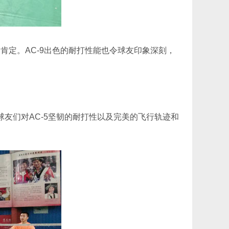
肯定。AC-9出色的耐打性能也令球友印象深刻，
友们对AC-5坚韧的耐打性以及完美的飞行轨迹和