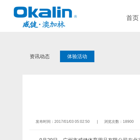
首页
资讯动态
体验活动
发布时间：2017/01/03 05:02:50
|
浏览次数：18900