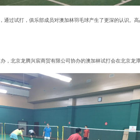
-9，通过试打，俱乐部成员对澳加林羽毛球产生了更深的认识。
办，北京龙腾兴宸商贸有限公司协办的澳加林试打会在北京龙