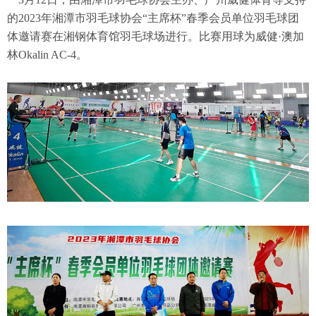
的
2023
年湘潭市羽毛球协会“主席杯”春季会员单位羽毛球团
体邀请赛在湘钢体育馆羽毛球场进行。比赛用球为威健·澳加
林
Okalin AC-4
。