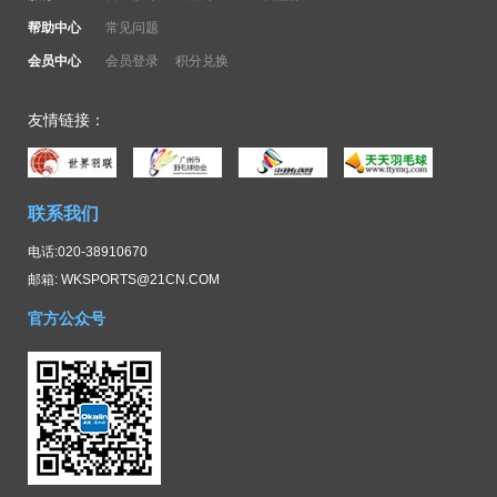
帮助中心
常见问题
会员中心
会员登录
积分兑换
友情链接：
联系我们
电话:020-38910670
邮箱: WKSPORTS@21CN.COM
官方公众号