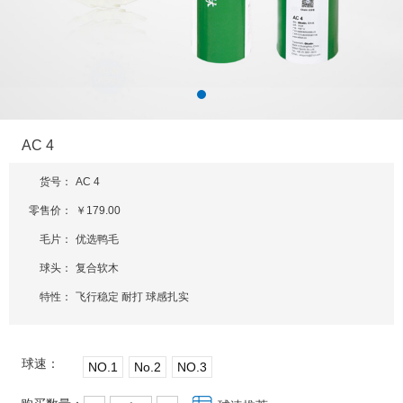
AC 4
货号：
AC 4
零售价：
￥179.00
毛片：
优选鸭毛
球头：
复合软木
特性：
飞行稳定 耐打 球感扎实
球速：
NO.1
No.2
NO.3