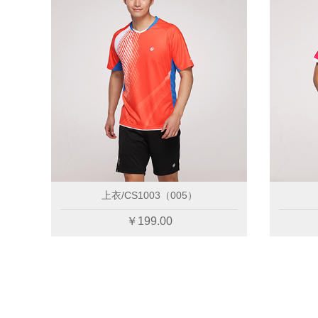
外套/CS5103（596）
短裙/CS2601（002
￥369.00
￥189.00