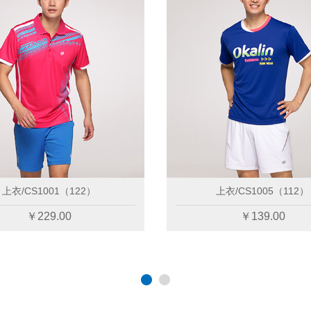
）
长裤/CS6203（007）
￥209.00