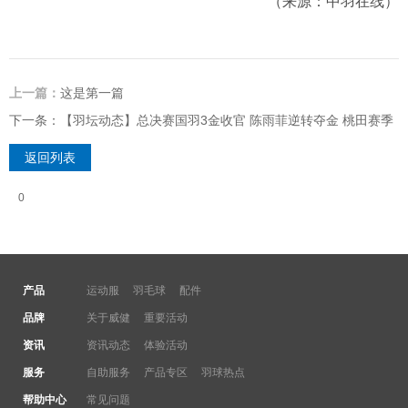
（来源：中羽在线）
上一篇：
这是第一篇
下一条：【羽坛动态】总决赛国羽3金收官 陈雨菲逆转夺金 桃田赛季
11冠
返回列表
0
产品
运动服
羽毛球
配件
品牌
关于威健
重要活动
资讯
资讯动态
体验活动
服务
自助服务
产品专区
羽球热点
帮助中心
常见问题