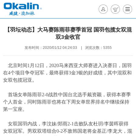
【羽坛动态】大马赛陈雨菲赛季首冠 国羽包揽女双混
双3金收官
发布时间：2020/01/12 04:24:03
|
浏览次数：5355
北京时间
1
月
12
日，
2020
马来西亚大师赛进入决赛日，国羽
在
4
个项目争夺冠军，最终获得
3
金
3
银的好成绩，其中混双和
女双包揽冠亚。
首场女单陈雨菲
2-0
战胜中国台北选手戴资颖，获得本赛季
个人首金，同时陈雨菲也将在下周女单世界排名中继续保持
第一宝座。
女双国羽内战，李汶妹
/
郑雨
2-1
击败队友杜玥
/
李茵晖获得
女双冠军。男双双塔组合
0-2
不敌韩国老将金基正
/
李龙大，混