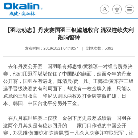
【羽坛动态】丹麦赛国羽三银尴尬收官 混双连续失利
敲响警钟
发布时间：2019/10/21 04:48:57
|
浏览次数：5392
去年丹麦公开赛，国羽唯有郑思维
/
黄雅琼一对组合跻身决
赛，他们用冠军堪堪保住了中国队的颜面，然而今年的丹麦
公开赛，国羽在有谌龙、陈清晨
/
贾一凡、王懿律
/
黄东萍三组
选手晋级决赛的有利局面下，却没有一枚金牌入账，只能以
尴尬的三银收官，印尼队则以两枚双打金牌笑傲群雄，日
本、韩国、中国台北平分另外三金。
在八月底世锦赛上仅获一金创下历史最差战绩后，国羽在
这两个月其实是有稳步回升的——家门口作战的中国公开
赛，郑思维
/
黄雅琼和陈清晨
/
贾一凡杀入决赛并夺取冠军，让