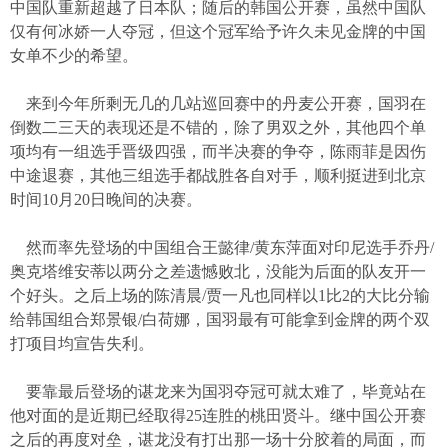
中国队重新超越了日本队；随后的韩国公开赛，虽然中国队
仅有何冰娇一人夺冠，但这个冠军给予许久未见金牌的中国
女单不少的希望。
来到今年所剩无几的几站巡回赛中的丹麦公开赛，国羽在
倒数二三天的表现还是不错的，除了男双之外，其他四个单
项均有一组选手晋级四强，而半决赛的争夺，陈雨菲是因伤
中途退赛，其他三组选手都战胜各自对手，顺利挺进到北京
时间
10
月
20
日晚间的决赛。
然而率先登场的中国组合王懿律
/
黄东萍面对印尼选手乔丹
/
奥克塔维安蒂以两分之差遗憾败北，没能为后面的队友开一
个好头。之后上场的陈清晨
/
贾一凡也同样以
1
比
2
的大比分输
给韩国组合郑景银
/
白荷娜，国羽最有可能拿到金牌的两个双
打项目均宣告失利。
要靠最后登场的谌龙来为国羽夺冠可就太难了，毕竟站在
他对面的是近期已经取得
25
连胜的桃田贤斗。继中国公开赛
之后的再度对垒，谌龙没有打出那一场十分胶着的局面，而