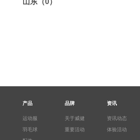
山东（0）
产品
品牌
资讯
运动服
关于威健
资讯动态
羽毛球
重要活动
体验活动